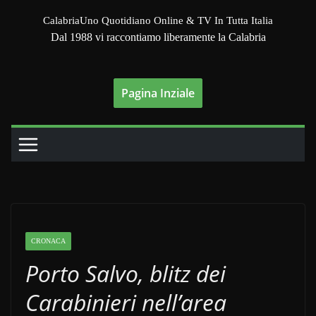
Salta
CalabriaUno Quotidiano Online & TV In Tutta Italia
al
Dal 1988 vi raccontiamo liberamente la Calabria
contenuto
Pagina Inziale
CRONACA
Porto Salvo, blitz dei
Carabinieri nell’area