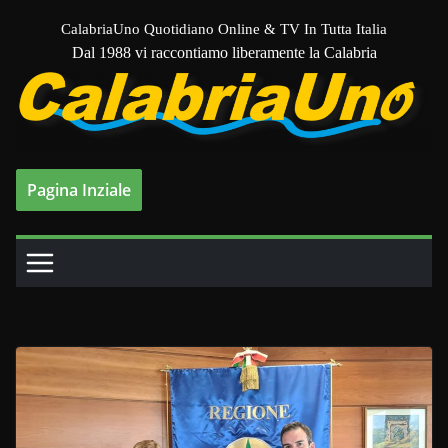
Salta
CalabriaUno Quotidiano Online & TV In Tutta Italia
al
Dal 1988 vi raccontiamo liberamente la Calabria
contenuto
Pagina Inziale