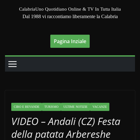
Salta
CalabriaUno Quotidiano Online & TV In Tutta Italia
al
Dal 1988 vi raccontiamo liberamente la Calabria
contenuto
Pagina Inziale
CIBO E BEVANDE
TURISMO
ULTIME NOTIZIE
VACANZE
VIDEO – Andali (CZ) Festa
della patata Arbereshe