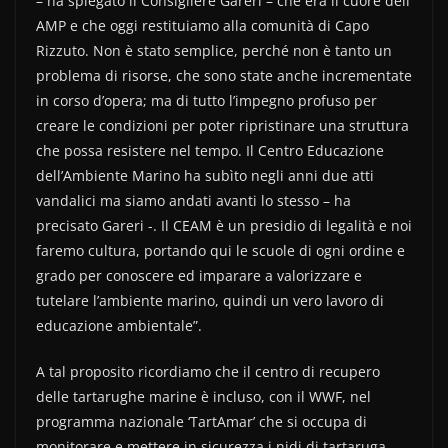
– ha spiegato il Consigliere Gareri – che era il cuore dell’
AMP e che oggi restituiamo alla comunità di Capo
Rizzuto. Non è stato semplice, perché non è tanto un
problema di risorse, che sono state anche incrementate
in corso d’opera; ma di tutto l’impegno profuso per
creare le condizioni per poter ripristinare una struttura
che possa resistere nel tempo. Il Centro Educazione
dell’Ambiente Marino ha subìto negli anni due atti
vandalici ma siamo andati avanti lo stesso – ha
precisato Gareri -. Il CEAM è un presidio di legalità e noi
faremo cultura, portando qui le scuole di ogni ordine e
grado per conoscere ed imparare a valorizzare e
tutelare l’ambiente marino, quindi un vero lavoro di
educazione ambientale”.
A tal proposito ricordiamo che il centro di recupero
delle tartarughe marine è incluso, con il WWF, nel
programma nazionale ‘TartAmar’ che si occupa di
monitorare e mettere in sicurezza i nidi di tartaruga