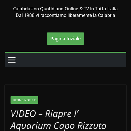
Salta
CalabriaUno Quotidiano Online & TV In Tutta Italia
al
Dal 1988 vi raccontiamo liberamente la Calabria
contenuto
Pagina Inziale
ULTIME NOTIZIE
VIDEO – Riapre l’
Aquarium Capo Rizzuto