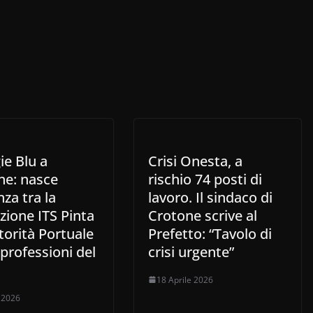
ie Blu a
Crisi Onesta, a
ne: nasce
rischio 74 posti di
nza tra la
lavoro. Il sindaco di
zione ITS Pinta
Crotone scrive al
utorità Portuale
Prefetto: “Tavolo di
 professioni del
crisi urgente”
18 Aprile 2026
o 2026