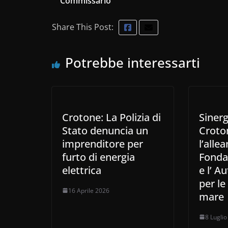
Commissario
Share This Post:
Potrebbe interessarti
Crotone: La Polizia di
Sinerg
Stato denuncia un
Croto
imprenditore per
l’allea
furto di energia
Fonda
elettrica
e l’ A
per le
16 Aprile 2026
mare
8 Lugli