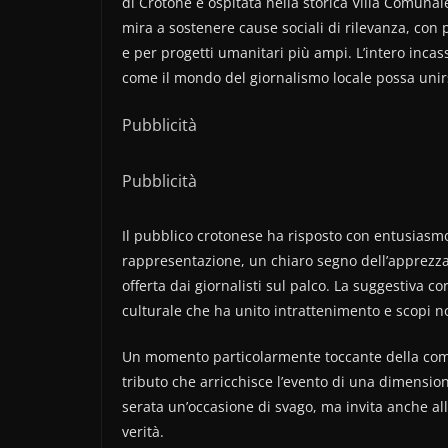
di Crotone e ospitata nella storica Villa Comuna
mira a sostenere cause sociali di rilevanza, con p
e per progetti umanitari più ampi. L’intero incas
come il mondo del giornalismo locale possa unir
Pubblicità
Pubblicità
Il pubblico crotonese ha risposto con entusiasmo,
rappresentazione, un chiaro segno dell’apprezzame
offerta dai giornalisti sul palco. La suggestiva 
culturale che ha unito intrattenimento e scopi no
Un momento particolarmente toccante della comme
tributo che arricchisce l’evento di una dimensio
serata un’occasione di svago, ma invita anche alla 
verità.