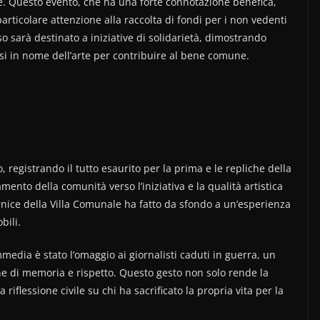
le. Questo evento, che ha una forte connotazione benefica,
articolare attenzione alla raccolta di fondi per i non vedenti
so sarà destinato a iniziative di solidarietà, dimostrando
si in nome dell’arte per contribuire al bene comune.
 registrando il tutto esaurito per la prima e le repliche della
nto della comunità verso l’iniziativa e la qualità artistica
cornice della Villa Comunale ha fatto da sfondo a un’esperienza
bili.
dia è stato l’omaggio ai giornalisti caduti in guerra, un
ne di memoria e rispetto. Questo gesto non solo rende la
riflessione civile su chi ha sacrificato la propria vita per la