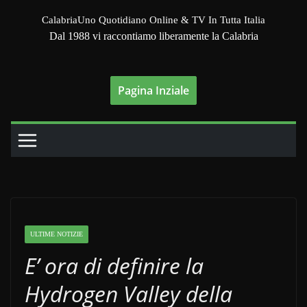
Salta
CalabriaUno Quotidiano Online & TV In Tutta Italia
al
Dal 1988 vi raccontiamo liberamente la Calabria
contenuto
Pagina Inziale
ULTIME NOTIZIE
E’ ora di definire la
Hydrogen Valley della