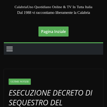
Salta
CalabriaUno Quotidiano Online & TV In Tutta Italia
al
Dal 1988 vi raccontiamo liberamente la Calabria
contenuto
Pagina Inziale
ULTIME NOTIZIE
ESECUZIONE DECRETO DI
SEQUESTRO DEL