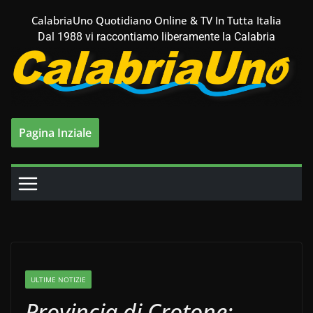
Salta
CalabriaUno Quotidiano Online & TV In Tutta Italia
al
Dal 1988 vi raccontiamo liberamente la Calabria
contenuto
Pagina Inziale
ULTIME NOTIZIE
Provincia di Crotone: