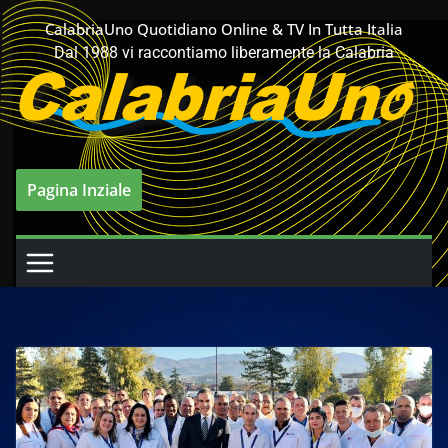
Salta
CalabriaUno Quotidiano Online & TV In Tutta Italia
al
Dal 1988 vi raccontiamo liberamente la Calabria
contenuto
Pagina Inziale