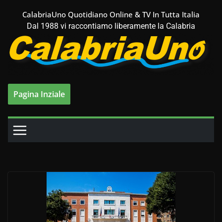
Salta
CalabriaUno Quotidiano Online & TV In Tutta Italia
al
Dal 1988 vi raccontiamo liberamente la Calabria
contenuto
Pagina Inziale