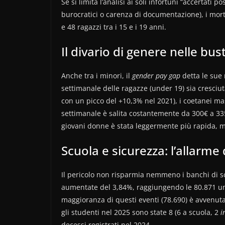
Se si limita l’analisi ai soli infortuni “accertati po
burocratici o carenza di documentazione), i mort
e 48 ragazzi tra i 15 e i 19 anni.
Il divario di genere nelle bu
Anche tra i minori, il
gender pay gap
detta le sue 
settimanale delle ragazze (under 19) sia cresciut
con un picco del +10,3% nel 2021), i coetanei m
settimanale è salita costantemente da 300€ a 33
giovani donne è stata leggermente più rapida, ma 
Scuola e sicurezza: l’allarme 
Il pericolo non risparmia nemmeno i banchi di sc
aumentate del 3,84%, raggiungendo le 80.871 uni
maggioranza di questi eventi (78.690) è avvenuta 
gli studenti nel 2025 sono state 8 (6 a scuola, 2
i
decessi registrati nel 2024.