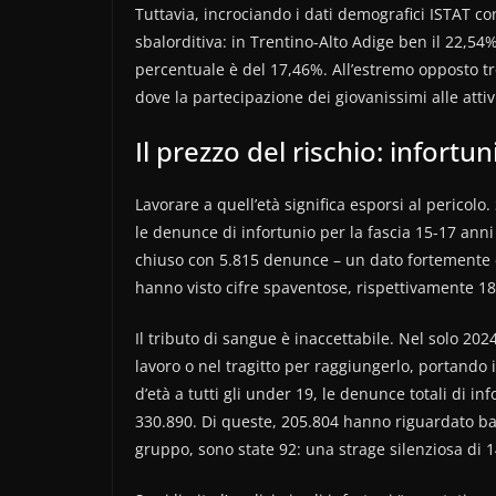
Tuttavia, incrociando i dati demografici ISTAT co
sbalorditiva: in Trentino-Alto Adige ben il 22,54% 
percentuale è del 17,46%. All’estremo opposto tro
dove la partecipazione dei giovanissimi alle att
Il prezzo del rischio: infortun
Lavorare a quell’età significa esporsi al pericol
le denunce di infortunio per la fascia 15-17 ann
chiuso con 5.815 denunce – un dato fortemente 
hanno visto cifre spaventose, rispettivamente 18
Il tributo di sangue è inaccettabile. Nel solo 2024 
lavoro o nel tragitto per raggiungerlo, portando i
d’età a tutti gli under 19, le denunce totali di in
330.890. Di queste, 205.804 hanno riguardato bam
gruppo, sono state 92: una strage silenziosa di 14