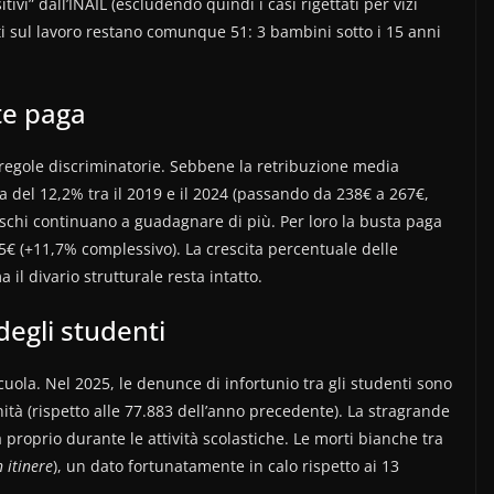
sitivi” dall’INAIL (escludendo quindi i casi rigettati per vizi
i sul lavoro restano comunque 51: 3 bambini sotto i 15 anni
ste paga
regole discriminatorie. Sebbene la retribuzione media
a del 12,2% tra il 2019 e il 2024 (passando da 238€ a 267€,
aschi continuano a guadagnare di più. Per loro la busta paga
5€ (+11,7% complessivo). La crescita percentuale delle
il divario strutturale resta intatto.
degli studenti
uola. Nel 2025, le denunce di infortunio tra gli studenti sono
tà (rispetto alle 77.883 dell’anno precedente). La stragrande
proprio durante le attività scolastiche. Le morti bianche tra
n itinere
), un dato fortunatamente in calo rispetto ai 13