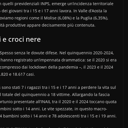
n quelli previdenziali INPS, emerge un’incidenza territoriale
dei giovani tra i 15 e i 17 anni lavora. In Valle d’Aosta la
viamo regioni come il Molise (6,08%) e la Puglia (6,35%),
ività produttive appare decisamente più contenuta.
i e croci nere
o. Spesso senza le dovute difese. Nel quinquennio 2020-2024,
i hanno registrato un’impennata drammatica: se il 2020 si era
compresso dai lockdown della pandemia –, il 2023 e il 2024
.820 e 18.617 casi.
sono stati 7 i ragazzi tra i 15 e i 17 anni a perdere la vita sul
l totale del quinquennio a 18 vittime. Allargando la fascia
fortunio presentate all’INAIL tra il 2020 e il 2024 toccano quota
bini sotto i 14 anni. Le vite spezzate, in questo macro-
 bambini sotto i 14 anni e 78 adolescenti tra i 15 e i 19 anni.