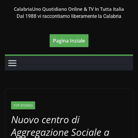
Salta
CalabriaUno Quotidiano Online & TV In Tutta Italia
al
Dal 1988 vi raccontiamo liberamente la Calabria
contenuto
Pagina Inziale
TOP STORIES
Nuovo centro di
Aggregazione Sociale a