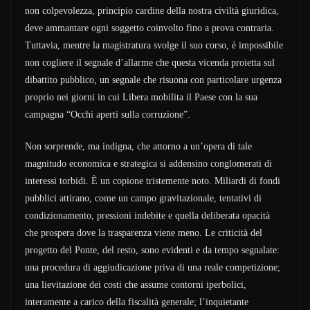
non colpevolezza, principio cardine della nostra civiltà giuridica,
deve ammantare ogni soggetto coinvolto fino a prova contraria.
Tuttavia, mentre la magistratura svolge il suo corso, è impossibile
non cogliere il segnale d’allarme che questa vicenda proietta sul
dibattito pubblico, un segnale che risuona con particolare urgenza
proprio nei giorni in cui Libera mobilita il Paese con la sua
campagna “Occhi aperti sulla corruzione”.
Non sorprende, ma indigna, che attorno a un’opera di tale
magnitudo economica e strategica si addensino conglomerati di
interessi torbidi. È un copione tristemente noto. Miliardi di fondi
pubblici attirano, come un campo gravitazionale, tentativi di
condizionamento, pressioni indebite e quella deliberata opacità
che prospera dove la trasparenza viene meno. Le criticità del
progetto del Ponte, del resto, sono evidenti e da tempo segnalate:
una procedura di aggiudicazione priva di una reale competizione;
una lievitazione dei costi che assume contorni iperbolici,
interamente a carico della fiscalità generale; l’inquietante