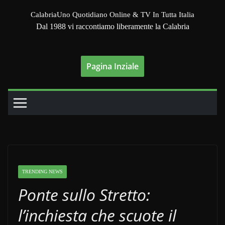
Salta
CalabriaUno Quotidiano Online & TV In Tutta Italia
al
Dal 1988 vi raccontiamo liberamente la Calabria
contenuto
Pagina Inziale
TRENDING NEWS
Ponte sullo Stretto:
l’inchiesta che scuote il