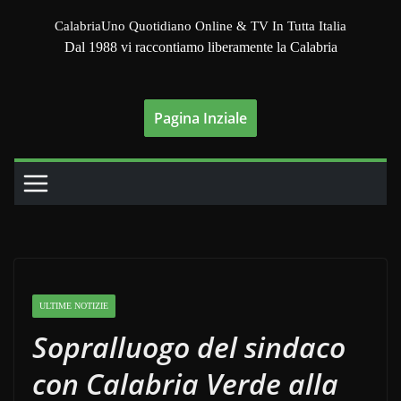
Salta
CalabriaUno Quotidiano Online & TV In Tutta Italia
al
Dal 1988 vi raccontiamo liberamente la Calabria
contenuto
Pagina Inziale
ULTIME NOTIZIE
Sopralluogo del sindaco
con Calabria Verde alla