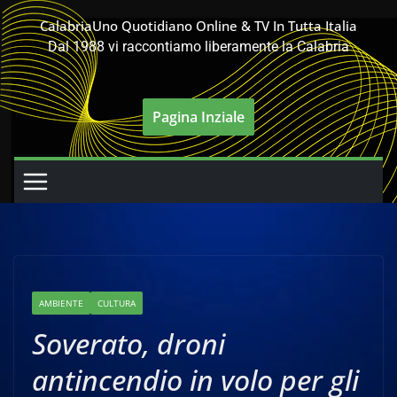
Salta
CalabriaUno Quotidiano Online & TV In Tutta Italia
al
Dal 1988 vi raccontiamo liberamente la Calabria
contenuto
Pagina Inziale
AMBIENTE
CULTURA
Soverato, droni
antincendio in volo per gli