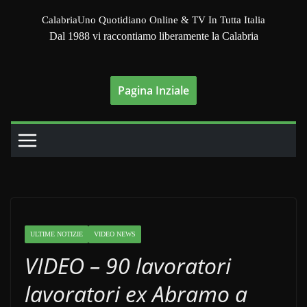
Salta
CalabriaUno Quotidiano Online & TV In Tutta Italia
al
Dal 1988 vi raccontiamo liberamente la Calabria
contenuto
Pagina Inziale
ULTIME NOTIZIE
VIDEO NEWS
VIDEO – 90 lavoratori
lavoratori ex Abramo a