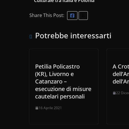
Culturale tra Italia e Polonia
Share This Post:
Potrebbe interessarti
Petilia Policastro
A Crot
(KR), Livorno e
dell’A
Catanzaro –
dell’A
esecuzione di misure
22 Dic
cautelari personali
16 Aprile 2021