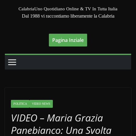
Salta
CalabriaUno Quotidiano Online & TV In Tutta Italia
al
Dal 1988 vi raccontiamo liberamente la Calabria
contenuto
Pagina Inziale
POLITICA
VIDEO NEWS
VIDEO – Maria Grazia
Panebianco: Una Svolta