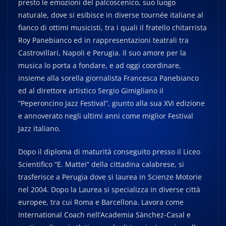
presto le emozioni del palcoscenico, suo luogo
naturale, dove si esibisce in diverse tournée italiane al
fianco di ottimi musicisti, tra i quali il fratello chitarrista
Roy Panebianco ed in rappresentazioni teatrali tra
Castrovillari, Napoli e Perugia. Il suo amore per la
musica lo porta a fondare, e ad oggi coordinare,
insieme alla sorella giornalista Francesca Panebianco
ed al direttore artistico Sergio Gimigliano il
“Peperoncino Jazz Festival”, giunto alla sua XVI edizione
e annoverato negli ultimi anni come miglior Festival
Jazz italiano.
Dopo il diploma di maturità conseguito presso il Liceo
Scientifico “E. Mattei” della cittadina calabrese, si
trasferisce a Perugia dove si laurea in Scienze Motorie
nel 2004. Dopo la Laurea si specializza in diverse città
europee, tra cui Roma e Barcellona. Lavora come
International Coach nell’Academia Sànchez-Casal e