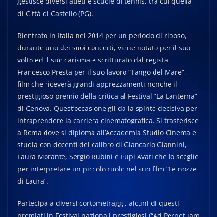
gestisce diversi atleti e scuole di tennis, tra cui quella
di Città di Castello (PG).
Rientrato in Italia nel 2014 per un periodo di riposo,
durante uno dei suoi concerti, viene notato per il suo
volto ed il suo carisma e scritturato dal regista
Francesco Presta per il suo lavoro “Tango del Mare”,
film che riceverà grandi apprezzamenti nonché il
prestigioso premio della critica al Festival “La Lanterna”
di Genova. Quest’occasione gli dà la spinta decisiva per
intraprendere la carriera cinematografica. Si trasferisce
a Roma dove si diploma all’Accademia Studio Cinema e
studia con docenti del calibro di Giancarlo Giannini,
Laura Morante, Sergio Rubini e Pupi Avati che lo sceglie
per interpretare un piccolo ruolo nel suo film “Le nozze
di Laura”.
Partecipa a diversi cortometraggi, alcuni di questi
premiati in Festival nazionali prestigiosi (“Ad Perpetuam