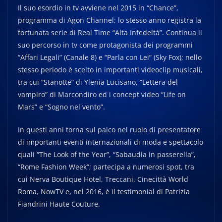
Il suo esordio in tv avviene nel 2015 in “Chance”,
programma di Agon Channel; lo stesso anno registra la
fortunata serie di Real Time “Alta Infedeltà”. Continua il
suo percorso in tv come protagonista dei programmi
“Affari Legali” (Canale 8) e “Parla con Lei” (Sky Fox); nello
stesso periodo è scelto in importanti videoclip musicali,
tra cui “Stanotte” di Ylenia Lucisano, “Lettera del
vampiro” di Marcondiro ed i concept video “Life on
Mars” e “Sogno nel vento”.
In questi anni torna sul palco nel ruolo di presentatore
di importanti eventi internazionali di moda e spettacolo
quali “The Look of the Year”, “Sabaudia in passerella”,
“Rome Fashion Week”; partecipa a numerosi spot, tra
cui Nerva Boutique Hotel, Treccani, Cinecittà World
Roma, NowTV e, nel 2016, è il testimonial di Patrizia
Fiandrini Haute Couture.