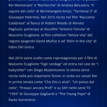
Rei Memoriam” e “Recherche” di Andrea Belcastro, “Il
sapore del cielo” di Michelangelo Arizzi, “Terminal 3” di
Giuseppe Palermo). Nel 2015 recita nel film “Racconto
Calabrese” al fianco di Robert Woods di Renato
Pagliuso; partecipa al docufilm “Antonio Tenuta” di
Massimo Scaglione, al film collettivo “Veloce vita” del
regista spagnolo David Muñoz e ad “Altin in the city” di
Fabio Del Greco.
Nel 2016 viene scelto come coprotagonista per il film di
Massimo Scaglione “Figli randagi” ed entra nel cast de “I
babysitter” con Diego Abatantuono; lo stesso anno
recita nelle più importanti fiction in onda sui canali RAI
in prima serata come “Che Dio ci aiuti”, “Un passo dal
cielo”, “Provaci ancora Prof!” e su SKY nelle serie TV
“1993” di Giuseppe Gagliardi e “The Young Pope” di
Paolo Sorrentino.