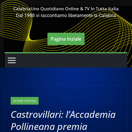
Salta
CalabriaUno Quotidiano Online & TV In Tutta Italia
al
Dal 1988 vi raccontiamo liberamente la Calabria
contenuto
Pagina Inziale
ULTIME NOTIZIE
Castrovillari: l’Accademia
Pollineana premia