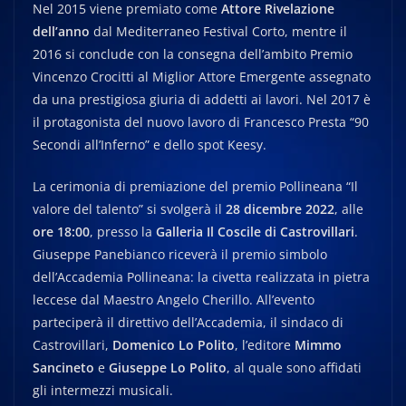
Nel 2015 viene premiato come
Attore Rivelazione
dell’anno
dal Mediterraneo Festival Corto, mentre il
2016 si conclude con la consegna dell’ambito Premio
Vincenzo Crocitti al Miglior Attore Emergente assegnato
da una prestigiosa giuria di addetti ai lavori. Nel 2017 è
il protagonista del nuovo lavoro di Francesco Presta “90
Secondi all’Inferno” e dello spot Keesy.
La cerimonia di premiazione del premio Pollineana “Il
valore del talento” si svolgerà il
28 dicembre 2022
, alle
ore 18:00
, presso la
Galleria Il Coscile di Castrovillari
.
Giuseppe Panebianco riceverà il premio simbolo
dell’Accademia Pollineana: la civetta realizzata in pietra
leccese dal Maestro Angelo Cherillo. All’evento
parteciperà il direttivo dell’Accademia, il sindaco di
Castrovillari,
Domenico Lo Polito
, l’editore
Mimmo
Sancineto
e
Giuseppe Lo Polito
, al quale sono affidati
gli intermezzi musicali.