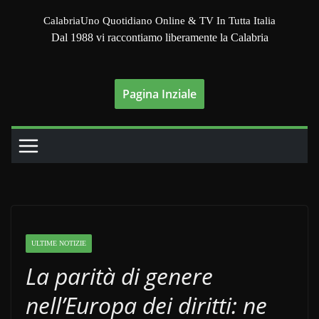
Salta
CalabriaUno Quotidiano Online & TV In Tutta Italia
al
Dal 1988 vi raccontiamo liberamente la Calabria
contenuto
Pagina Inziale
ULTIME NOTIZIE
La parità di genere
nell’Europa dei diritti: ne