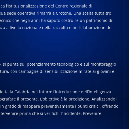
cca l’istituzionalizzazione del Centro regionale di
 sua sede operativa rimarrà a Crotone. Una scelta tutt’altro
tecnico che negli anni ha saputo costruire un patrimonio di
 a livello nazionale nella raccolta e nell’elaborazione dei
o, si punta sul potenziamento tecnologico e sul monitoraggio
cultura, con campagne di sensibilizzazione mirate ai giovani e
tta la Calabria nel futuro: l’introduzione dell’Intelligenza
tografare il presente. L’obiettivo è la predizione. Analizzando i
arà in grado di mappare preventivamente i punti critici, offrendo
intervenire prima che si verifichi l’incidente. Prevenire,