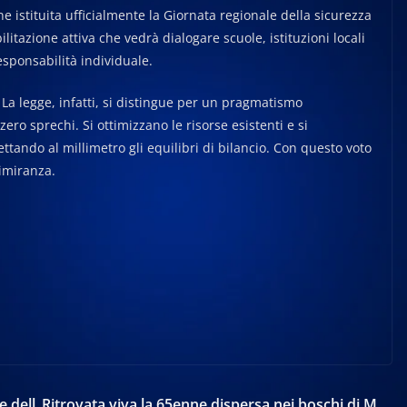
istituita ufficialmente la Giornata regionale della sicurezza
tazione attiva che vedrà dialogare scuole, istituzioni locali
esponsabilità individuale.
 La legge, infatti, si distingue per un pragmatismo
ro sprechi. Si ottimizzano le risorse esistenti e si
ettando al millimetro gli equilibri di bilancio. Con questo voto
gimiranza.
e dell
Ritrovata viva la 65enne dispersa nei boschi di M