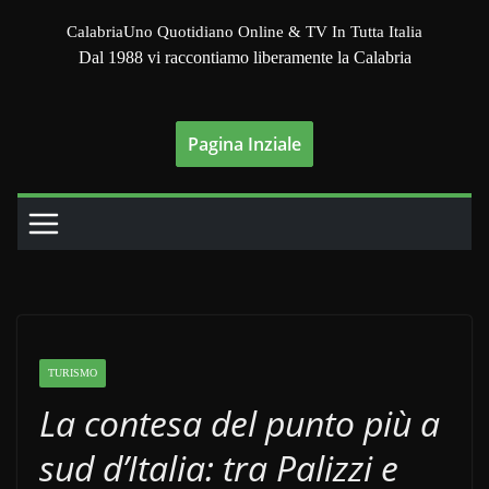
Salta
CalabriaUno Quotidiano Online & TV In Tutta Italia
al
Dal 1988 vi raccontiamo liberamente la Calabria
contenuto
Pagina Inziale
TURISMO
La contesa del punto più a
sud d’Italia: tra Palizzi e