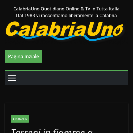
Salta
CalabriaUno Quotidiano Online & TV In Tutta Italia
al
Dal 1988 vi raccontiamo liberamente la Calabria
contenuto
Pagina Inziale
CRONACA
Terreni in fiamme a