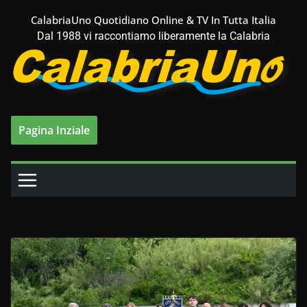
Salta
CalabriaUno Quotidiano Online & TV In Tutta Italia
al
Dal 1988 vi raccontiamo liberamente la Calabria
contenuto
Pagina Inziale