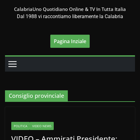
Salta
CalabriaUno Quotidiano Online & TV In Tutta Italia
al
Dal 1988 vi raccontiamo liberamente la Calabria
contenuto
Pagina Inziale
Consiglio provinciale
POLITICA
VIDEO NEWS
VIDEO – Ammirati Presidente: