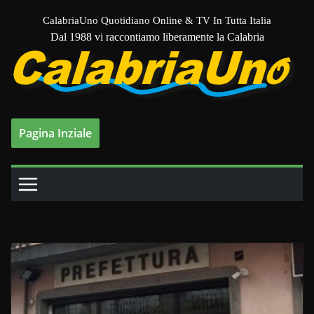
Salta
CalabriaUno Quotidiano Online & TV In Tutta Italia
al
Dal 1988 vi raccontiamo liberamente la Calabria
contenuto
Pagina Inziale